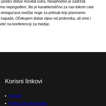
ostići dobar rezultat sutra. Neophodno je zadržati
emo nepogođeni, što je karakteristično za nas tokom cele
m omogućava svežije noge za pritisak koji planiramo.
i napada. Očekujem dobar otpor od protivnika, ali smo i
etić na konferenciji za medije.
Korisni linkovi
Kontakt
Política de privacidade