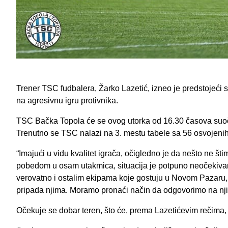
Trener TSC fudbalera, Žarko Lazetić, izneo je predstojeći
na agresivnu igru protivnika.
TSC Bačka Topola će se ovog utorka od 16.30 časova suoč
Trenutno se TSC nalazi na 3. mestu tabele sa 56 osvojeni
“Imajući u vidu kvalitet igrača, očigledno je da nešto ne št
pobedom u osam utakmica, situacija je potpuno neočekivan
verovatno i ostalim ekipama koje gostuju u Novom Pazaru, j
pripada njima. Moramo pronaći način da odgovorimo na njih
Očekuje se dobar teren, što će, prema Lazetićevim rečima, o