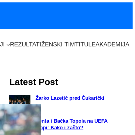
JI
REZULTATI
ŽENSKI TIM
TITULE
AKADEMIJA
Latest Post
Žarko Lazetić pred Čukarički
Senta i Bačka Topola na UEFA
mapi: Kako i zašto?