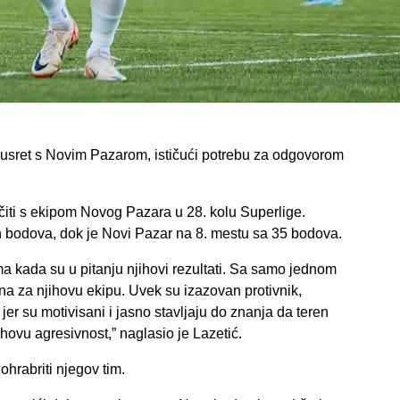
 susret s Novim Pazarom, ističući potrebu za odgovorom
iti s ekipom Novog Pazara u 28. kolu Superlige.
h bodova, dok je Novi Pazar na 8. mestu sa 35 bodova.
ima kada su u pitanju njihovi rezultati. Sa samo jednom
a za njihovu ekipu. Uvek su izazovan protivnik,
er su motivisani i jasno stavljaju do znanja da teren
ovu agresivnost,” naglasio je Lazetić.
hrabriti njegov tim.