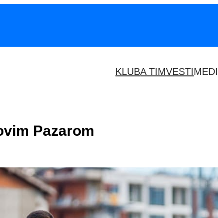
KLUB
A TIM
VESTI
MEDI
Novim Pazarom