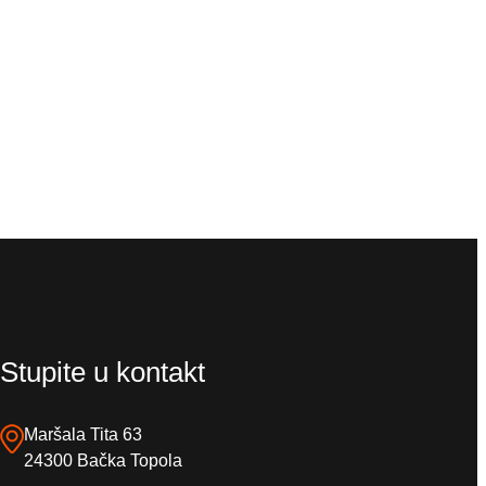
Stupite u kontakt
Maršala Tita 63
24300 Bačka Topola