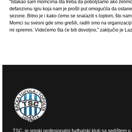
“Istakao sam momcima šta treba da poboljšamo ako želimo p
defanzivnu igru koja nam je prošli put omogućila da ostan
sezone. Bitno je i kako ćemo se snalaziti s loptom, što na
Momci su svesni gde smo grešili, radili smo na organizacij
mi spremni. Videćemo šta će biti dovoljno,” zaključio je Laz
TSC, je srpski profesionalni fudbalski klub sa sedištem u