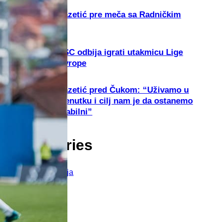
Lazetić pre meča sa Radničkim
TSC odbija igrati utakmicu Lige
Evrope
Lazetić pred Čukom: “Uživamo u
trenutku i cilj nam je da ostanemo
stabilni”
Categories
Dešavanja
Intervju