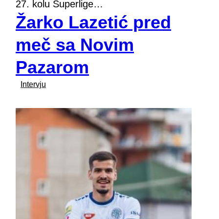
27. kolu Superlige…
Žarko Lazetić pred
meč sa Novim
Pazarom
Intervju