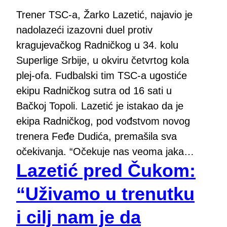
Trener TSC-a, Žarko Lazetić, najavio je
nadolazeći izazovni duel protiv
kragujevačkog Radničkog u 34. kolu
Superlige Srbije, u okviru četvrtog kola
plej-ofa. Fudbalski tim TSC-a ugostiće
ekipu Radničkog sutra od 16 sati u
Bačkoj Topoli. Lazetić je istakao da je
ekipa Radničkog, pod vođstvom novog
trenera Feđe Dudića, premašila sva
očekivanja. “Očekuje nas veoma jaka…
Lazetić pred Čukom:
“Uživamo u trenutku
i cilj nam je da