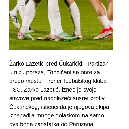
Žarko Lazetić pred Čukarički: “Partizan
u nizu poraza, Topolčani se bore za
drugo mesto” Trener fudbalskog kluba
TSC, Žarko Lazetić, izneo je svoje
stavove pred nadolazeći susret protiv
Čukaričkog, ističući da je njegova ekipa
iznenadila mnoge dolaskom na samo
dva boda zaostatka od Partizana.