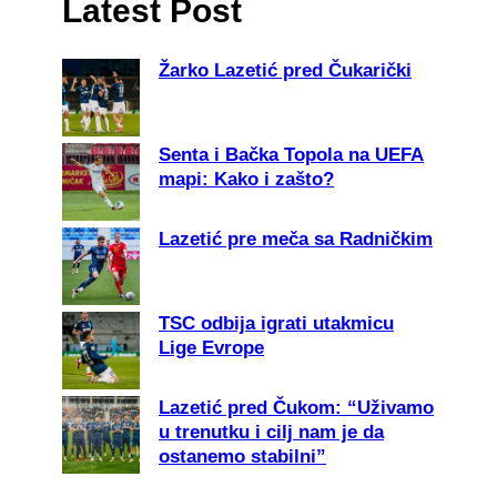
Latest Post
Žarko Lazetić pred Čukarički
Senta i Bačka Topola na UEFA
mapi: Kako i zašto?
Lazetić pre meča sa Radničkim
TSC odbija igrati utakmicu
Lige Evrope
Lazetić pred Čukom: “Uživamo
u trenutku i cilj nam je da
ostanemo stabilni”