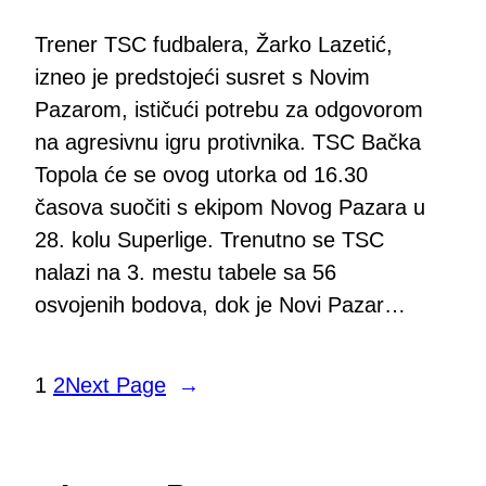
Trener TSC fudbalera, Žarko Lazetić,
izneo je predstojeći susret s Novim
Pazarom, ističući potrebu za odgovorom
na agresivnu igru protivnika. TSC Bačka
Topola će se ovog utorka od 16.30
časova suočiti s ekipom Novog Pazara u
28. kolu Superlige. Trenutno se TSC
nalazi na 3. mestu tabele sa 56
osvojenih bodova, dok je Novi Pazar…
1
2
Next Page
→