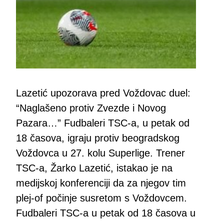
Lazetić upozorava pred Voždovac duel:
“Naglašeno protiv Zvezde i Novog
Pazara…” Fudbaleri TSC-a, u petak od
18 časova, igraju protiv beogradskog
Voždovca u 27. kolu Superlige. Trener
TSC-a, Žarko Lazetić, istakao je na
medijskoj konferenciji da za njegov tim
plej-of počinje susretom s Voždovcem.
Fudbaleri TSC-a u petak od 18 časova u