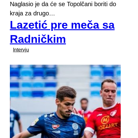
Naglasio je da će se Topolčani boriti do
kraja za drugo…
Lazetić pre meča sa
Radničkim
Intervju