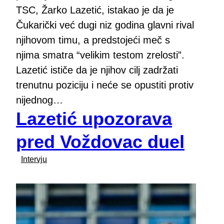
TSC, Žarko Lazetić, istakao je da je
Čukarički već dugi niz godina glavni rival
njihovom timu, a predstojeći meč s
njima smatra “velikim testom zrelosti”.
Lazetić ističe da je njihov cilj zadržati
trenutnu poziciju i neće se opustiti protiv
nijednog…
Lazetić upozorava
pred Voždovac duel
Intervju