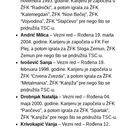
novembra 1993. godine. Karijeru je započela u
ŽFK “Radnički”, a potom igrala za ŽFK
“Kalemegdan”, ŽFK “Novi Bečej”, ŽFK
“Vojvodina”, ŽFK “Stajićevo” pre nego što se
pridružila TSC-u.
Andrić Milica
– Vezni red – Rođena 19. marta
2004. godine. Karijeru je započela u FK Fer
Plej, a potom igrala za ŽFK Sloga Zemun, ŽFK
Zemun pre nego što se pridružila TSC-u.
Ivošević Sanja
– Vezni red – Rođena 19.
februara 1998. godine. Karijeru je započela u
ŽFK “Crvena Zvezda”, a potom igrala za ŽFK
“Metalmania”, ŽFK “Kanjiža” pre nego što se
pridružila TSC-u.
Drobnjak Natalija
– Vezni red – Rođena 04.
maja 2000. godine. Karijeru je započela u ŽFK
“Pančevo”, a potom igrala za ŽFK “Spartak”,
ŽFK “Kanjiža” pre nego što se pridružila TSC-u.
Krivokapić Vanja
– Vezni red – Rođena 12.