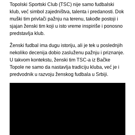
Topolski Sportski Club (TSC) nije samo fudbalski
klub, već simbol zajedništva, talenta i predanosti. Dok
muški tim privlači pažnju na terenu, takođe postoji i
sjajan ženski tim koji u isto vreme inspiriše i ponosno
predstavlja klub.
Ženski fudbal ima dugu istoriju, ali je tek u poslednjih
nekoliko decenija dobio zasluženu pažnju i priznanje.
U takvom kontekstu, ženski tim TSC-a iz Bačke
Topole ne samo da nastavlja tradiciju kluba, već je i
predvodnik u razvoju ženskog fudbala u Srbiji.