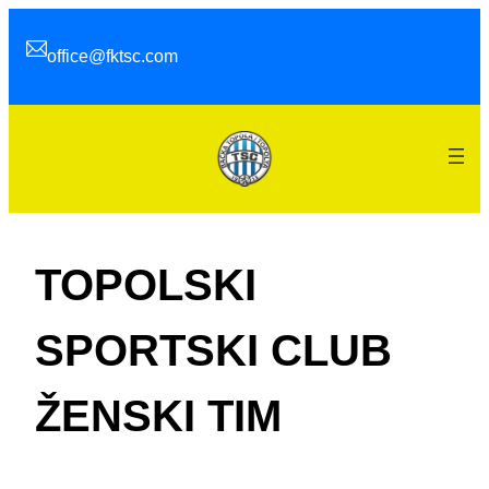
Skip
to
office@fktsc.com
content
TOPOLSKI
SPORTSKI CLUB
ŽENSKI TIM