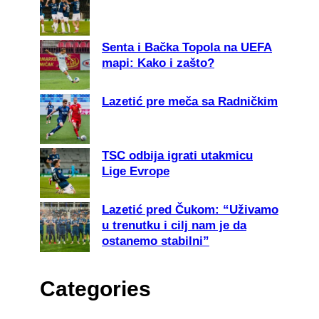
Senta i Bačka Topola na UEFA
mapi: Kako i zašto?
Lazetić pre meča sa Radničkim
TSC odbija igrati utakmicu
Lige Evrope
Lazetić pred Čukom: “Uživamo
u trenutku i cilj nam je da
ostanemo stabilni”
Categories