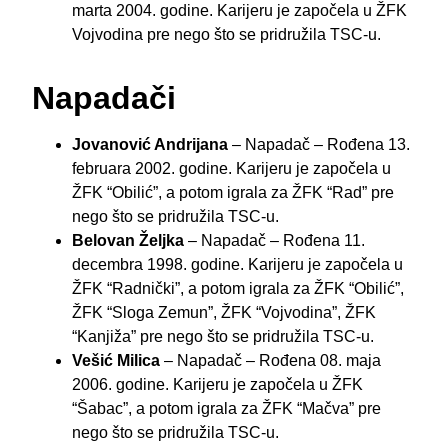
marta 2004. godine. Karijeru je započela u ŽFK
Vojvodina pre nego što se pridružila TSC-u.
Napadači
Jovanović Andrijana
– Napadač – Rođena 13.
februara 2002. godine. Karijeru je započela u
ŽFK “Obilić”, a potom igrala za ŽFK “Rad” pre
nego što se pridružila TSC-u.
Belovan Željka
– Napadač – Rođena 11.
decembra 1998. godine. Karijeru je započela u
ŽFK “Radnički”, a potom igrala za ŽFK “Obilić”,
ŽFK “Sloga Zemun”, ŽFK “Vojvodina”, ŽFK
“Kanjiža” pre nego što se pridružila TSC-u.
Vešić Milica
– Napadač – Rođena 08. maja
2006. godine. Karijeru je započela u ŽFK
“Šabac”, a potom igrala za ŽFK “Mačva” pre
nego što se pridružila TSC-u.