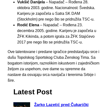
Vukšić Danijela
– Napadač – Rođena 28.
oktobra 2003. godine. Nacionalnost: Švedska.
Karijeru je započela u Satra SK DAM
(Stockholm) pre nego što se pridružila TSC-u.
Rodić Elena
– Napadač – Rođena 23.
decembra 2005. godine. Karijeru je započela u
ŽFK Kikinda, a potom igrala za ŽFK Stajićevo
2017 pre nego što se pridružila TSC-u.
Ove talentovane i predane igračice predstavljaju srce i
dušu Topolskog Sportskog Cluba Ženskog Tima. Sa
bogatom istorijom, raznolikim iskustvom i zajedničkom
željom za uspehom, ove dame su spremne da
nastave da osvajaju srca navijača i terenima Srbije i
šire.
Latest Post
Žarko Lazetić pred Čukarički