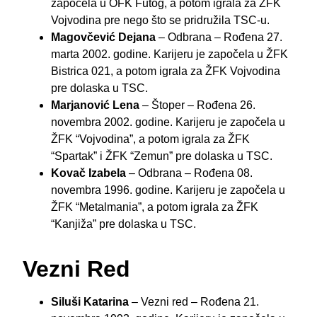
započela u OFK Futog, a potom igrala za ŽFK
Vojvodina pre nego što se pridružila TSC-u.
Magovčević Dejana
– Odbrana – Rođena 27.
marta 2002. godine. Karijeru je započela u ŽFK
Bistrica 021, a potom igrala za ŽFK Vojvodina
pre dolaska u TSC.
Marjanović Lena
– Štoper – Rođena 26.
novembra 2002. godine. Karijeru je započela u
ŽFK “Vojvodina”, a potom igrala za ŽFK
“Spartak” i ŽFK “Zemun” pre dolaska u TSC.
Kovač Izabela
– Odbrana – Rođena 08.
novembra 1996. godine. Karijeru je započela u
ŽFK “Metalmania”, a potom igrala za ŽFK
“Kanjiža” pre dolaska u TSC.
Vezni Red
Siluši Katarina
– Vezni red – Rođena 21.