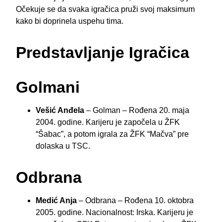
Očekuje se da svaka igračica pruži svoj maksimum
kako bi doprinela uspehu tima.
Predstavljanje Igračica
Golmani
Vešić Anđela
– Golman – Rođena 20. maja
2004. godine. Karijeru je započela u ŽFK
“Šabac”, a potom igrala za ŽFK “Mačva” pre
dolaska u TSC.
Odbrana
Medić Anja
– Odbrana – Rođena 10. oktobra
2005. godine. Nacionalnost: Irska. Karijeru je